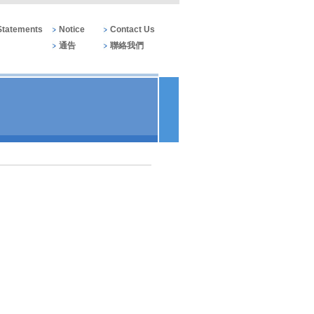
 Statements
Notice
Contact Us
通告
聯絡我們